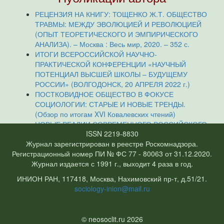
РЕЦЕНЗИЯ НА КНИГУ: ТОЩЕНКО Ж.Т. ОБЩЕСТВО
ТРАВМЫ: МЕЖДУ ЭВОЛЮЦИЕЙ И РЕВОЛЮЦИЕЙ
(ОПЫТ ТЕОРЕТИЧЕСКОГО И ЭМПИРИЧЕСКОГО
АНАЛИЗА). – Москва : Весь мир, 2020. – 352 с.
ИТОГИ ВСЕРОССИЙСКОЙ НАУЧНО-
ПРАКТИЧЕСКОЙ КОНФЕРЕНЦИИ «НАУЧНЫЙ
ПОТЕНЦИАЛ ВЫСШЕЙ ШКОЛЫ – БУДУЩЕМУ
РОССИИ» (ВОЛГОДОНСК, 20 АПРЕЛЯ 2022 г.)
ПОСТКОВИДНОЕ ОБЩЕСТВО В ФОКУСЕ
СОЦИОЛОГИИ: СТАРЫЕ И НОВЫЕ ТРЕНДЫ.
(Обзор по итогам XVI Ковалевских чтений)
НОВЫЕ РЕАЛИИ СОВРЕМЕННОГО РОССИЙСКОГО
ISSN 2219-8830
ОБЩЕ СТВА (ОБЗОР ПО ИТОГАМ XVII
Журнал зарегистрирован в реестре Роскомнадзора.
КОВАЛЕВСКИХ ЧТЕНИЙ)
Регистрационный номер ПИ № ФС 77 - 80063 от 31.12.2020.
Журнал издается с 1991 г., выходит 4 раза в год.
ИНИОН РАН, 117418, Москва, Нахимовский пр-т, д.51/21.
sociology-inion@mail.ru
© neosoclit.ru 2026